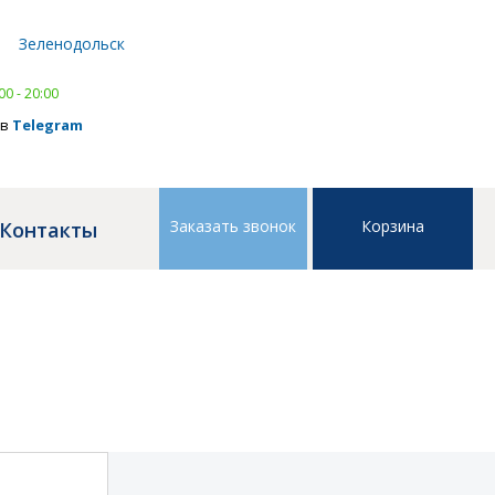
Написать в
WhatsApp
Зеленодольск
тел.
8 (843) 239 41 41
,
тел.
8 (843) 239 41 41
00 - 20:00
 в
Telegram
Заказать звонок
Корзина
Контакты