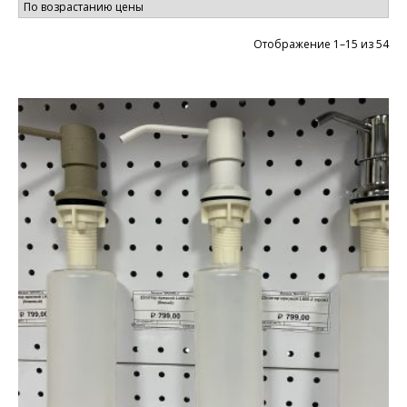
Цен
Отображение 1–15 из 54
по
во