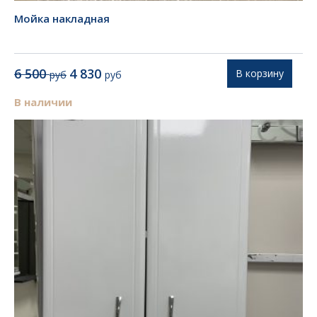
Мойка накладная
Первоначальная
Текущая
6 500
4 830
В корзину
руб
руб
цена
цена:
составляла
4
В наличии
6
830 руб.
500 руб.