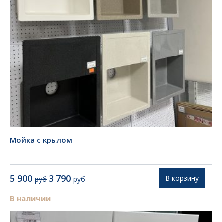
Мойка с крылом
Первоначальная
Текущая
5 900
3 790
В корзину
руб
руб
цена
цена:
составляла
3
В наличии
5
790 руб.
900 руб.