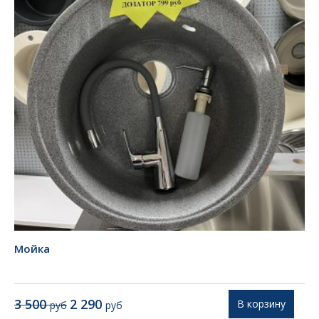
Мойка
Первоначальная
Текущая
3 500
2 290
В корзину
руб
руб
цена
цена: