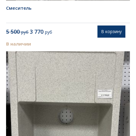
Смеситель
Первоначальная
Текущая
5 500
3 770
В корзину
руб
руб
цена
цена:
составляла
3
В наличии
5
770 руб.
500 руб.