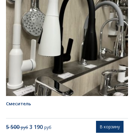
Смеситель
Первоначальная
Текущая
5 500
3 190
В корзину
руб
руб
цена
цена: