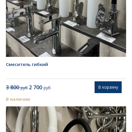
Смеситель гибкий
Первоначальная
Текущая
3 800
2 700
В корзину
руб
руб
цена
цена:
составляла
2
В наличии
3
700 руб.
800 руб.