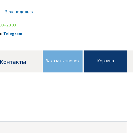
Написать в
WhatsApp
Зеленодольск
тел.
8 (843) 239 41 41
,
тел.
8 (843) 239 41 41
00 - 20:00
 в
Telegram
Заказать звонок
Корзина
Контакты