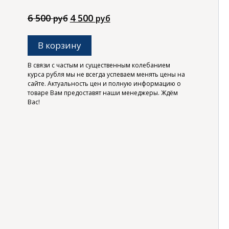
Первоначальная
Текущая
6 500
4 500
руб
руб
цена
цена:
составляла
4
В корзину
6
500 руб.
500 руб.
В связи с частым и существенным колебанием
курса рубля мы не всегда успеваем менять цены на
сайте. Актуальность цен и полную информацию о
товаре Вам предоставят наши менеджеры. Ждём
Вас!