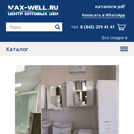
info@max-well.ru
каталоги pdf
Написать в
WhatsApp
тел.
8 (843) 239 41 41
Все скидки в группе
Telegram
, ← жми!
Каталог