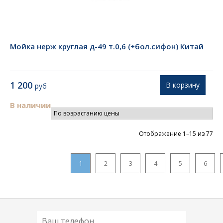
Мойка нерж круглая д-49 т.0,6 (+бол.сифон) Китай
1 200
В корзину
руб
В наличии
Цен
Отображение 1–15 из 77
по
во
1
2
3
4
5
6