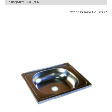
Цен
Отображение 1–15 из 77
по
во