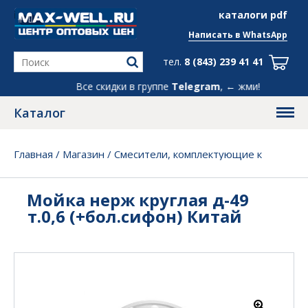
info@max-well.ru
каталоги pdf
Написать в
WhatsApp
тел.
8 (843) 239 41 41
Все скидки в группе
Telegram
, ← жми!
Каталог
Главная
/
Магазин
/
Смесители, комплектующие к
мойкам
/
Мойка нерж круглая д-49 т.0,6
(+бол.сифон) Китай
Мойка нерж круглая д-49
т.0,6 (+бол.сифон) Китай