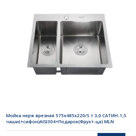
Мойка нерж врезная 575х485х220/S т 3,0 САТИН-1,5
чаши(+сифон)AISI304+Подарок(Фрукт-ца) MLN