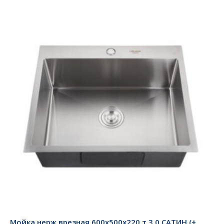
Мойка нерж врезная 600х500х220 т 3,0 САТИН (+