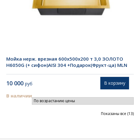
Мойка нерж. врезная 600х500х200 т 3,0 ЗОЛОТО
Н6050G (+ сифон)AISI 304 +Подарок(Фрукт-ца) MLN
10 000
В корзину
руб
В наличии
Цен
Показаны все (13)
по
во