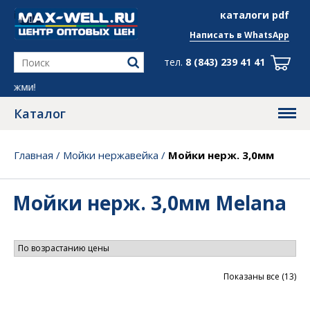
info@max-well.ru
каталоги pdf
Написать в
WhatsApp
тел.
8 (843) 239 41 41
Все скидки в
Каталог
Главная
/
Мойки нержавейка
/
Мойки нерж. 3,0мм
Melana
Мойки нерж. 3,0мм Melana
Цен
Показаны все (13)
по
во