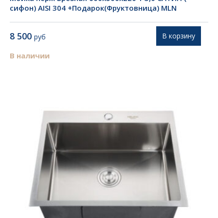
сифон) AISI 304 +Подарок(Фруктовница) MLN
8 500
В корзину
руб
В наличии