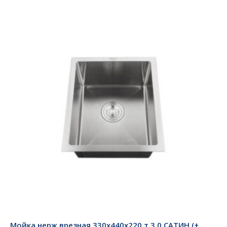
Мойка нерж врезная 330х440х220 т 3,0 САТИН (+