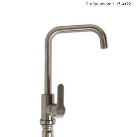
Цен
Отображение 1–15 из 22
по
во