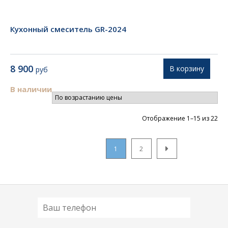
Кухонный смеситель GR-2024
8 900
В корзину
руб
В наличии
Цен
Отображение 1–15 из 22
по
во
1
2