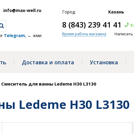
info@max-well.ru
Город:
Казань
8 (843) 239 41 41
8:
Написать
Время работы магазина
gram
, ← жми!
ать
Доставка и оплата
Установка
/
Смеситель для ванны Ledeme H30 L3130
ны Ledeme H30 L3130