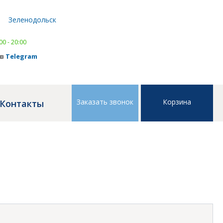
Написать в
WhatsApp
Зеленодольск
тел.
8 (843) 239 41 41
,
тел.
8 (843) 239 41 41
00 - 20:00
 в
Telegram
Заказать звонок
Корзина
Контакты