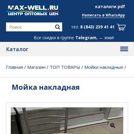
info@max-well.ru
каталоги pdf
Написать в
WhatsApp
тел.
8 (843) 239 41 41
Все скидки в группе
Telegram
, ← жми!
Каталог
Главная
/
Магазин
/
ТОП ТОВАРЫ
/
Мойки накладные
/
Мойка накладная
Мойка накладная