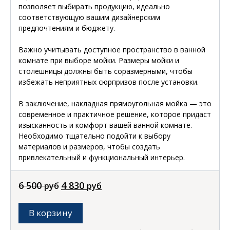
позволяет выбирать продукцию, идеально
соответствующую вашим дизайнерским
предпочтениям и бюджету.
Важно учитывать доступное пространство в ванной
комнате при выборе мойки. Размеры мойки и
столешницы должны быть соразмерными, чтобы
избежать неприятных сюрпризов после установки.
В заключение, накладная прямоугольная мойка — это
современное и практичное решение, которое придаст
изысканность и комфорт вашей ванной комнате.
Необходимо тщательно подойти к выбору
материалов и размеров, чтобы создать
привлекательный и функциональный интерьер.
Первоначальная
Текущая
6 500
4 830
руб
руб
цена
цена:
составляла
4
В корзину
6
830 руб.
500 руб.