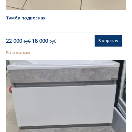
Тумба подвесная
Первоначальная
Текущая
22 000
18 000
В корзину
руб
руб
цена
цена:
составляла
18
В наличии
22
000 руб.
000 руб.