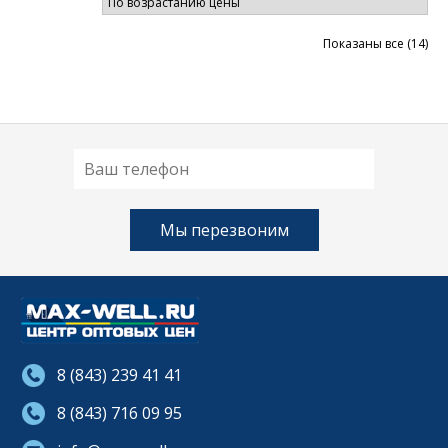
26
300 руб.
000 руб.
Цен
Показаны все (14)
по
во
8 (843) 239 41 41
8 (843) 716 09 95