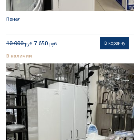
Пенал
Первоначальная
Текущая
10 000
7 650
В корзину
руб
руб
цена
цена:
составляла
7
В наличии
10
650 руб.
000 руб.