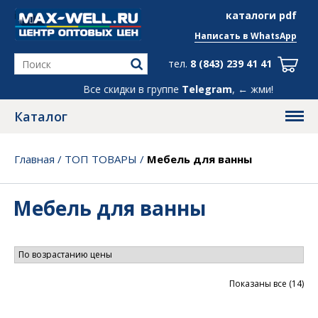
info@max-well.ru
каталоги pdf
Написать в
WhatsApp
тел.
8 (843) 239 41 41
дки в группе
Telegram
, ← жми!
Каталог
Главная
/
ТОП ТОВАРЫ
/
Мебель для ванны
Мебель для ванны
Цен
Показаны все (14)
по
во