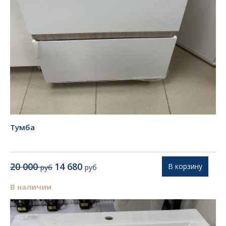
Тумба
Первоначальная
Текущая
20 000
14 680
В корзину
руб
руб
цена
цена:
составляла
14
В наличии
20
680 руб.
000 руб.