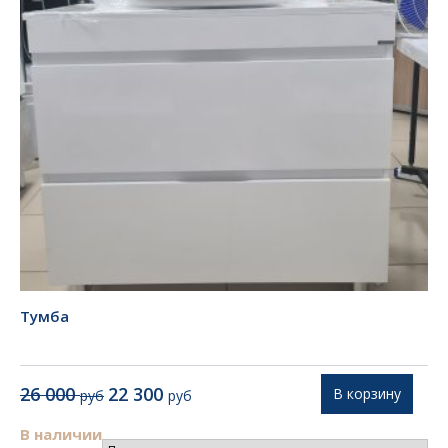
Тумба
Первоначальная
Текущая
26 000
22 300
В корзину
руб
руб
цена
цена:
составляла
22
В наличии