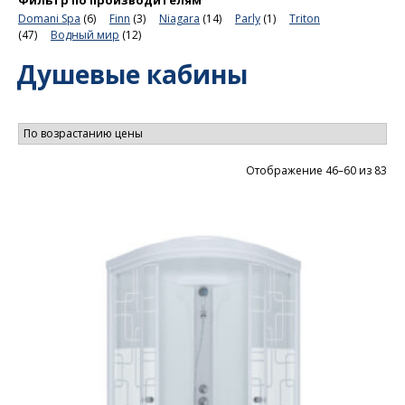
Фильтр по производителям
Domani Spa
(6)
Finn
(3)
Niagara
(14)
Parly
(1)
Triton
(47)
Водный мир
(12)
Душевые кабины
Цен
Отображение 46–60 из 83
по
во