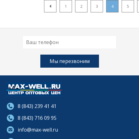
1
2
3
4
5
8 (843) 239 41 41
8 (843) 716 09 95
info@max-well.ru