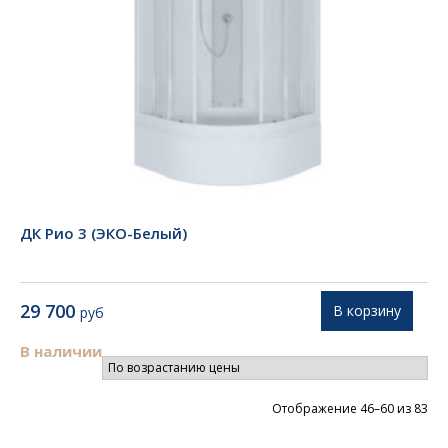
ДК Рио 3 (ЭКО-Белый)
29 700
В корзину
руб
В наличии
Цен
Отображение 46–60 из 83
по
во