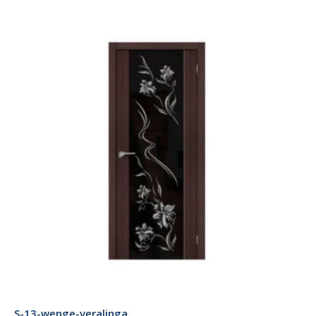
S-13-wenge-veralinga