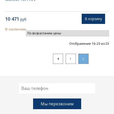
10 471
В корзину
руб
В наличии
Цен
Отображение 16–23 из 23
по
во
1
2