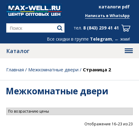
info@max-well.ru
каталоги pdf
Написать в
WhatsApp
тел.
8 (843) 239 41 41
Все скидки в группе
Telegram
, ← жми!
Каталог
Главная
/
Межкомнатные двери
/
Страница 2
Межкомнатные двери
Цен
Отображение 16–23 из 23
по
во