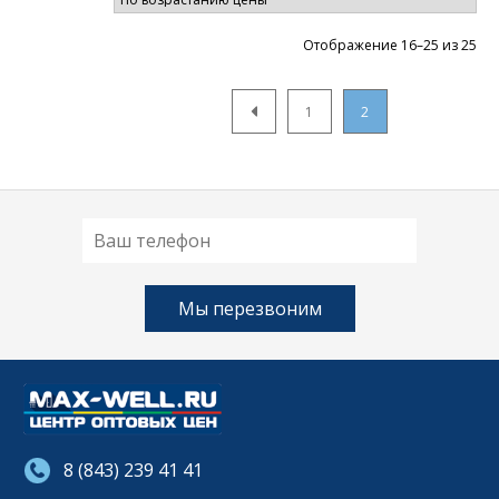
Цен
Отображение 16–25 из 25
по
во
1
2
8 (843) 239 41 41