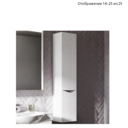
Цен
Отображение 16–25 из 25
по
во