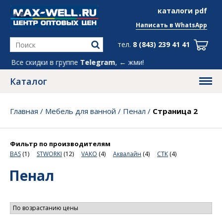
info@max-well.ru
каталоги pdf
Написать в
WhatsApp
тел.
8 (843) 239 41 41
руппе
Telegram
, ← жми!
Каталог
Главная
/
Мебель для ванной
/
Пенал
/
Страница 2
Фильтр по производителям
BAS
(1)
STWORKI
(12)
VAKO
(4)
Аквалайн
(4)
СТК
(4)
Пенал