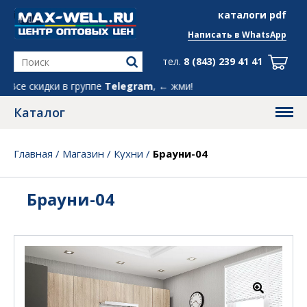
info@max-well.ru
каталоги pdf
Написать в
WhatsApp
тел.
8 (843) 239 41 41
 скидки в группе
Telegram
, ← жми!
Каталог
Главная
/
Магазин
/
Кухни
/
Брауни-04
Брауни-04