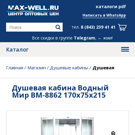
info@max-well.ru
каталоги pdf
Написать в
WhatsApp
тел.
8 (843) 239 41 41
Все скидки в группе
Telegram
, ← жми!
Каталог
Главная
/
Магазин
/
Душевые кабины
/
Душевая
кабина Водный Мир ВМ-8862 170x75x215
Душевая кабина Водный
Мир ВМ-8862 170x75x215