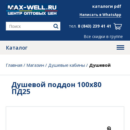
info@max-well.ru
каталоги pdf
Написать в
WhatsApp
тел.
8 (843) 239 41 41
Все скидки в группе
Telegram
, ← ж
Каталог
Главная
/
Магазин
/
Душевые кабины
/
Душевой
поддон 100х80 ПД25
Душевой поддон 100х80
ПД25