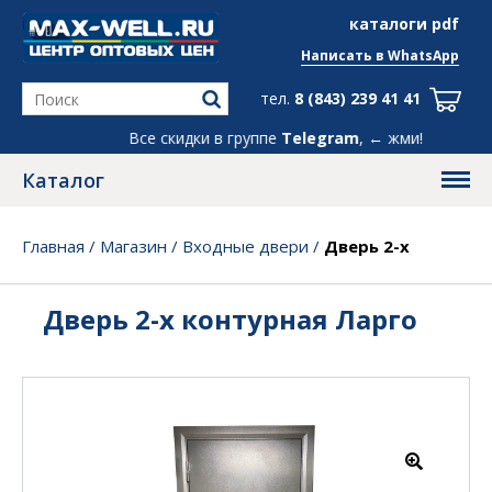
info@max-well.ru
каталоги pdf
Написать в
WhatsApp
тел.
8 (843) 239 41 41
Все скидки в группе
Telegram
, ← жми!
Каталог
Главная
/
Магазин
/
Входные двери
/
Дверь 2-х
контурная Ларго
Дверь 2-х контурная Ларго