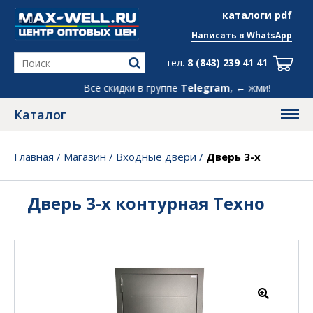
info@max-well.ru
каталоги pdf
Написать в
WhatsApp
тел.
8 (843) 239 41 41
Все скидки в группе
Telegram
, ← жми!
Каталог
Главная
/
Магазин
/
Входные двери
/
Дверь 3-х
контурная Техно
Дверь 3-х контурная Техно