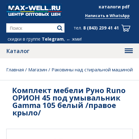
info@max-well.ru
каталоги pdf
Написать в
WhatsApp
тел.
8 (843) 239 41 41
скидки в группе
Telegram
, ← жми!
Каталог
Главная
/
Магазин
/
Раковины над стиральной машиной
/
Комплект мебели Руно Runo ОРИОН 45 под
умывальник Gamma 105 белый /правое крыло/
Комплект мебели Руно Runo
ОРИОН 45 под умывальник
Gamma 105 белый /правое
крыло/