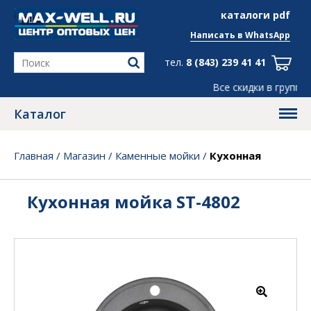
info@max-well.ru
каталоги pdf
Написать в
WhatsApp
тел.
8 (843) 239 41 41
Все скидки в группе
Telegram
, ← ж
Каталог
Главная
/
Магазин
/
Каменные мойки
/
Кухонная
мойка ST-4802
Кухонная мойка ST-4802