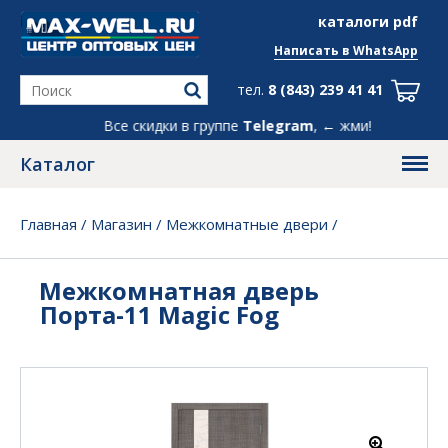
info@max-well.ru
каталоги pdf
Написать в
WhatsApp
тел.
8 (843) 239 41 41
Все скидки в группе
Telegram
, ← жми!
Каталог
Главная
/
Магазин
/
Межкомнатные двери
/
Межкомнатная дверь Порта-11 Magic Fog
Межкомнатная дверь
Порта-11 Magic Fog