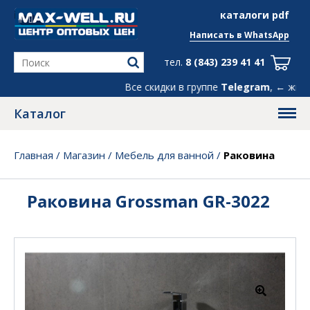
info@max-well.ru
каталоги pdf
Написать в
WhatsApp
тел.
8 (843) 239 41 41
Все скидки в группе
Telegram
, ← жми!
Каталог
Главная
/
Магазин
/
Мебель для ванной
/
Раковина
Grossman GR-3022
Раковина Grossman GR-3022