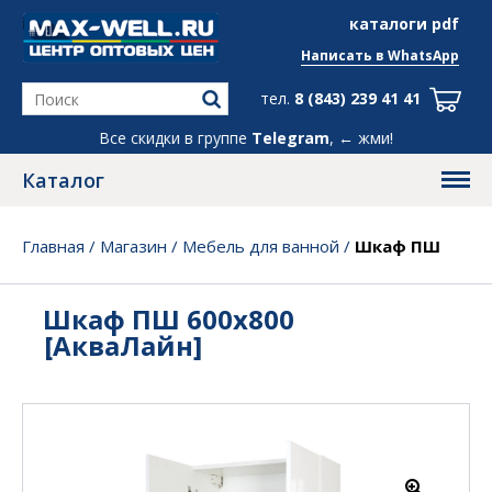
info@max-well.ru
каталоги pdf
Написать в
WhatsApp
тел.
8 (843) 239 41 41
Все скидки в группе
Telegram
, ← жми!
Каталог
Главная
/
Магазин
/
Мебель для ванной
/
Шкаф ПШ
600х800 [АкваЛайн]
Шкаф ПШ 600х800
[АкваЛайн]