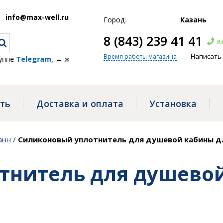
info@max-well.ru
Город:
Казань
8 (843) 239 41 41
8:
Написать
Время работы магазина
Telegram
, ← жми!
ать
Доставка и оплата
Установка
анн
/
Силиконовый уплотнитель для душевой кабины дл
тнитель для душево