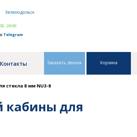
Написать в
WhatsApp
Зеленодольск
тел.
8 (843) 239 41 41
,
тел.
8 (843) 239 41 41
00 - 20:00
 в
Telegram
Заказать звонок
Корзина
Контакты
я стекла 8 мм NU3-8
й кабины для