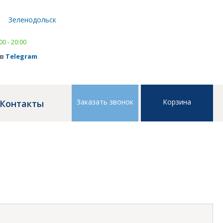
Написать в
WhatsApp
Зеленодольск
тел.
8 (843) 239 41 41
,
тел.
8 (843) 239 41 41
00 - 20:00
 в
Telegram
Заказать звонок
Корзина
Контакты