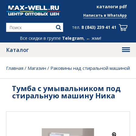
info@max-well.ru
каталоги pdf
Написать в
WhatsApp
тел.
8 (843) 239 41 41
Все скидки в группе
Telegram
, ← жми!
Каталог
Главная
/
Магазин
/
Раковины над стиральной машиной
/
Тумба с умывальником под стиральную машину
Ника
Тумба с умывальником под
стиральную машину Ника