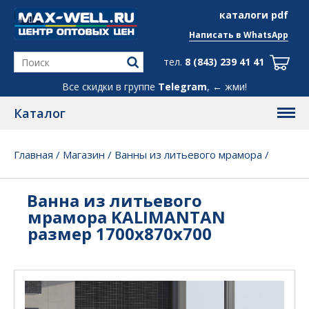
info@max-well.ru
каталоги pdf
Написать в
WhatsApp
тел.
8 (843) 239 41 41
Все скидки в группе
Telegram
, ← жми!
Каталог
Главная
/
Магазин
/
Ванны из литьевого мрамора
/
Ванна из литьевого мрамора KALIMANTAN размер
1700х870х700
Ванна из литьевого
мрамора KALIMANTAN
размер 1700х870х700