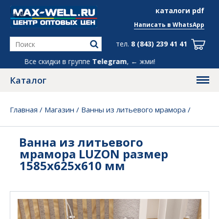
info@max-well.ru
каталоги pdf
Написать в
WhatsApp
тел.
8 (843) 239 41 41
Все скидки в группе
Telegram
, ← жми!
Каталог
Главная
/
Магазин
/
Ванны из литьевого мрамора
/
Ванна из литьевого мрамора LUZON размер
1585х625х610 мм
Ванна из литьевого
мрамора LUZON размер
1585х625х610 мм