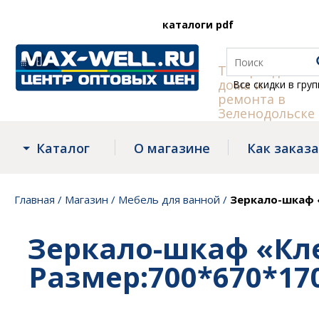
каталоги pdf
Товары для
дома и
Все скидки в группе
Tel
ремонта в
Зеленодольске
Каталог
О магазине
Как заказ
Главная
/
Магазин
/
Мебель для ванной
/
Зеркало-шкаф «
Зеркало-шкаф «Кле
Размер:700*670*17