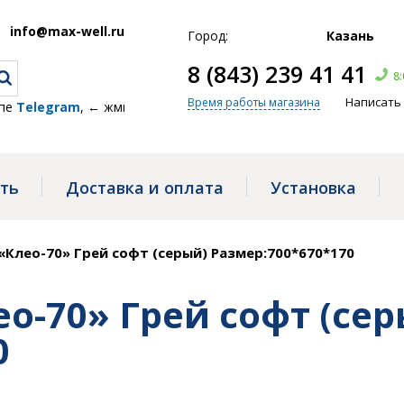
info@max-well.ru
Город:
Казань
8 (843) 239 41 41
8:
Написать
Время работы магазина
egram
, ← жми!
ать
Доставка и оплата
Установка
Клео-70» Грей софт (серый) Размер:700*670*170
о-70» Грей софт (сер
0