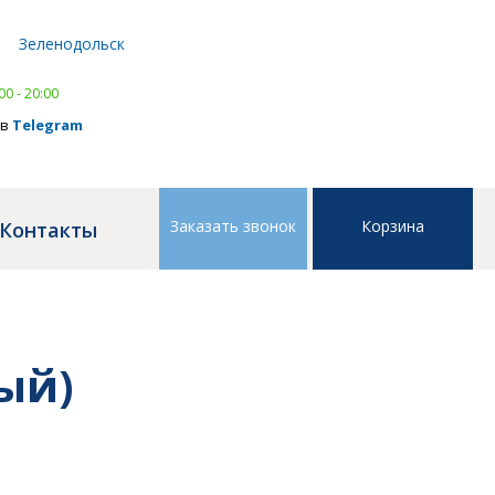
Написать в
WhatsApp
Зеленодольск
тел.
8 (843) 239 41 41
,
тел.
8 (843) 239 41 41
00 - 20:00
 в
Telegram
Заказать звонок
Корзина
Контакты
ый)