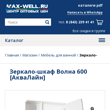
info@max-well.ru
каталоги pdf
Написать в
WhatsApp
тел.
8 (843) 239 41 41
Все скидки в группе
Telegram
, ← ж
Каталог
Главная
/
Магазин
/
Мебель для ванной
/
Зеркало-
шкаф Волна 600 [АкваЛайн]
Зеркало-шкаф Волна 600
[АкваЛайн]