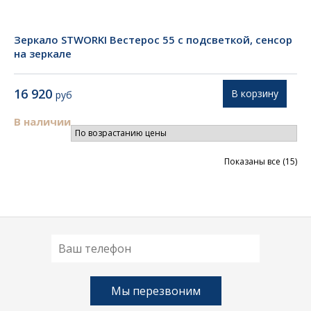
Зеркало STWORKI Вестерос 55 с подсветкой, сенсор
на зеркале
16 920
В корзину
руб
В наличии
Цен
Показаны все (15)
по
во