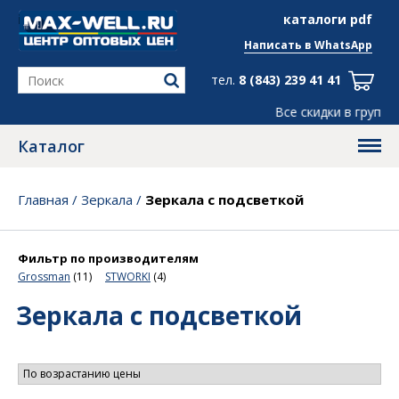
info@max-well.ru
каталоги pdf
Написать в
WhatsApp
тел.
8 (843) 239 41 41
Все скидки в группе
Telegram
, ← жми!
Каталог
Главная
/
Зеркала
/
Зеркала с подсветкой
Фильтр по производителям
Grossman
(11)
STWORKI
(4)
Зеркала с подсветкой