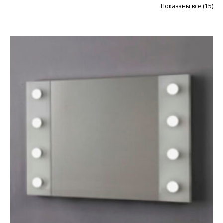
Цен
Показаны все (15)
по
во